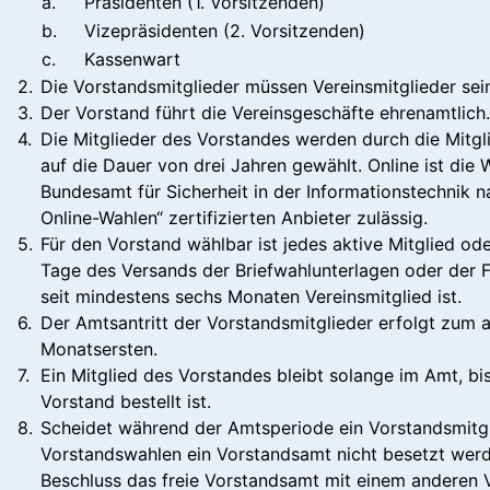
a.
Präsidenten (1. Vorsitzenden)
b.
Vizepräsidenten (2. Vorsitzenden)
c.
Kassenwart
2.
Die Vorstandsmitglieder müssen Vereinsmitglieder sei
3.
Der Vorstand führt die Vereinsgeschäfte ehrenamtlich.
4.
Die Mitglieder des Vorstandes werden durch die Mitgli
auf die Dauer von drei Jahren gewählt. Online ist die 
Bundesamt für Sicherheit in der Informationstechnik 
Online-Wahlen“ zertifizierten Anbieter zulässig.
5.
Für den Vorstand wählbar ist jedes aktive Mitglied od
Tage des Versands der Briefwahlunterlagen oder der F
seit mindestens sechs Monaten Vereinsmitglied ist.
6.
Der Amtsantritt der Vorstandsmitglieder erfolgt zum 
Monatsersten.
7.
Ein Mitglied des Vorstandes bleibt solange im Amt, b
Vorstand bestellt ist.
8.
Scheidet während der Amtsperiode ein Vorstandsmitgl
Vorstandswahlen ein Vorstandsamt nicht besetzt werd
Beschluss das freie Vorstandsamt mit einem andere