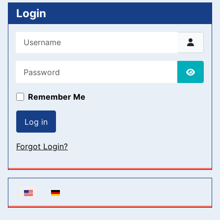
Login
Username
Password
Show P
Remember Me
Log in
Forgot Login?
Select your language