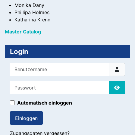
Monika Dany
Phillipa Holmes
Katharina Krenn
Master Catalog
Login
Benutzername
Passwort
Passwor
Automatisch einloggen
Einloggen
Zugangsdaten vergessen?