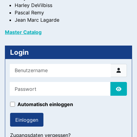
Harley DeVilbiss
Pascal Remy
Jean Marc Lagarde
Master Catalog
Login
Benutzername
Passwort
Passwor
Automatisch einloggen
Einloggen
Zugangsdaten vergessen?