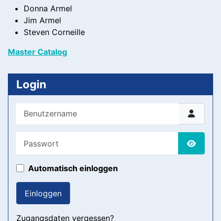
Donna Armel
Jim Armel
Steven Corneille
Master Catalog
Login
Benutzername
Passwort
Passwor
Automatisch einloggen
Einloggen
Zugangsdaten vergessen?