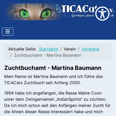
Welcome
to
All
in
One
Accessibility
screen
reader.
Aktuelle Seite:
Startseite
Verein
Vorstand
To
Zuchtbuchamt - Martina Baumann
start
the
Zuchtbuchamt - Martina Baumann
All
Mein Name ist Martina Baumann und ich führe das
in
TICACats Zuchtbuch seit Anfang 2000.
One
Accessibility
1994 habe ich angefangen, die Rasse Maine Coon
screen
unter dem Zwingernamen „IndianSpirits“ zu züchten.
reader,
Da ich mich schon seit den Anfängen meiner Zucht für
press
die Ahnen dieser Rasse interessiert habe und mich
"Ctrl