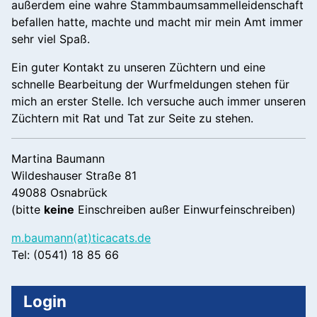
außerdem eine wahre Stammbaumsammelleidenschaft
+
befallen hatte, machte und macht mir mein Amt immer
/".
sehr viel Spaß.
This
shortcut
Ein guter Kontakt zu unseren Züchtern und eine
activates
schnelle Bearbeitung der Wurfmeldungen stehen für
the
mich an erster Stelle. Ich versuche auch immer unseren
screen
Züchtern mit Rat und Tat zur Seite zu stehen.
reader
to
Martina Baumann
help
Wildeshauser Straße 81
you
49088 Osnabrück
navigate
(bitte
keine
Einschreiben außer Einwurfeinschreiben)
and
interact
m.baumann(at)ticacats.de
with
Tel: (0541) 18 85 66
the
content.
Login