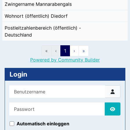
Zwingername
Mannarabengals
Wohnort (öffentlich)
Diedorf
Postleitzahlenbereich (öffentlich)
-
Deutschland
«
‹
1
›
»
Powered by Community Builder
Login
Benutzername
Passwort
Passwor
Automatisch einloggen