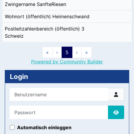
Zwingername
SanfteRiesen
Wohnort (öffentlich)
Heimenschwand
Postleitzahlenbereich (öffentlich)
3
Schweiz
«
‹
5
›
»
Powered by Community Builder
Login
Benutzername
Passwort
Passwor
Automatisch einloggen